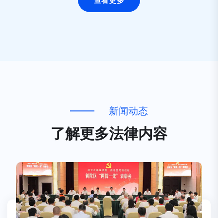
查看更多
新
闻
动
态
了
解
更
多
法
律
内
容