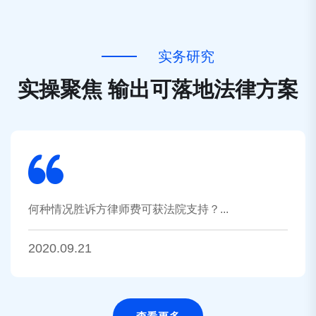
实
务
研
究
实
操
聚
焦
输
出
可
落
地
法
律
方
案
何种情况胜诉方律师费可获法院支持？...
2020.09.21