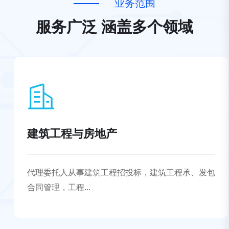
业
务
范
围
服
务
广
泛
涵
盖
多
个
领
域
建筑工程与房地产
代理委托人从事建筑工程招投标，建筑工程承、发包
合同管理，工程...