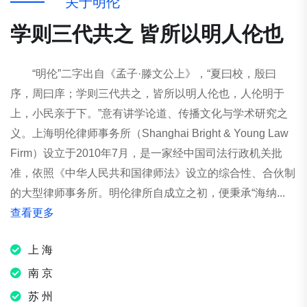
关
于
明
伦
学
则
三
代
共
之
皆
所
以
明
人
伦
也
“明伦”二字出自《孟子·滕文公上》，“夏曰校，殷曰
序，周曰庠；学则三代共之，皆所以明人伦也，人伦明于
上，小民亲于下。”意有讲学论道、传播文化与学术研究之
义。上海明伦律师事务所（Shanghai Bright & Young Law
Firm）设立于2010年7月，是一家经中国司法行政机关批
准，依照《中华人民共和国律师法》设立的综合性、合伙制
的大型律师事务所。明伦律所自成立之初，便秉承“海纳...
查看更多
上 海
南 京
苏 州