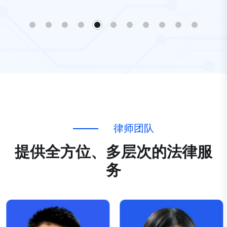
律
师
团
队
提
供
全
方
位
、
多
层
次
的
法
律
服
务